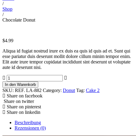
/
Shop
/
Chocolate Donut
$
4.99
Aliqua id fugiat nostrud irure ex duis ea quis id quis ad et. Sunt qui
esse pariatur duis deserunt mollit dolore cillum minim tempor enim.
Elit aute irure tempor cupidatat incididunt sint deserunt ut voluptate
aute id deserunt nisi.
Chocolate
Donut
In den Warenkorb
Menge
SKU:
REF. LA-882
Category:
Donut
Tag:
Cake 2
Share on facebook
Share on twitter
Share on pinterest
Share on linkedin
Beschreibung
Rezensionen (0)