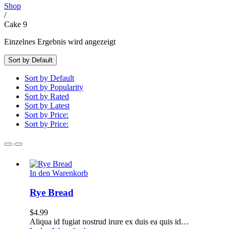
Shop
/
Cake 9
Einzelnes Ergebnis wird angezeigt
Sort by Default
Sort by Default
Sort by Popularity
Sort by Rated
Sort by Latest
Sort by Price:
Sort by Price:
Rye
In den Warenkorb
Bread
Rye Bread
$
4.99
Aliqua id fugiat nostrud irure ex duis ea quis id…